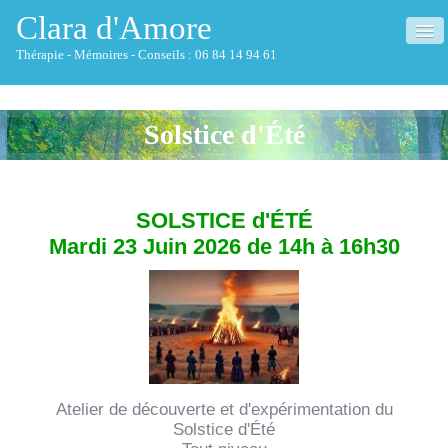
Clara d'Amore
Thérapie - Mémoires - Conseils : 06 84 14 94 61
ACCUEIL
Solstice d'Été
QUI SUIS-JE ?
THÉRAPIE
▼
SOLSTICE d'ÉTÉ
MÉMOIRES
Mardi 23 Juin 2026 de 14h à 16h30
▼
NETTOYAGE HABITAT
CONSEILS
▼
CONFÉRENCES
Atelier de découverte et d'expérimentation du
FORMATIONS
Solstice d'Été