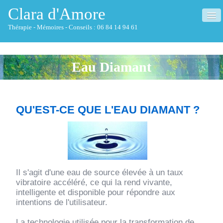
Clara d'Amore
Thérapie - Mémoires - Conseils : 06 84 14 94 61
ACCUEIL
Eau Diamant
QUI SUIS-JE ?
THÉRAPIE
▼
QU'EST-CE QUE L'EAU DIAMANT ?
MÉMOIRES
▼
NETTOYAGE HABITAT
CONSEILS
▼
Il s'agit d'une eau de source élevée à un taux
vibratoire accéléré, ce qui la rend vivante,
CONFÉRENCES
intelligente et disponible pour répondre aux
intentions de l'utilisateur.
FORMATIONS
La technologie utilisée pour la transformation de