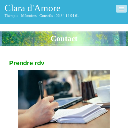
Clara d'Amore
Thérapie - Mémoires - Conseils : 06 84 14 94 61
ACCUEIL
Contact
QUI SUIS-JE ?
THÉRAPIE
▼
Prendre rdv
MÉMOIRES
▼
NETTOYAGE HABITAT
CONSEILS
▼
CONFÉRENCES
FORMATIONS