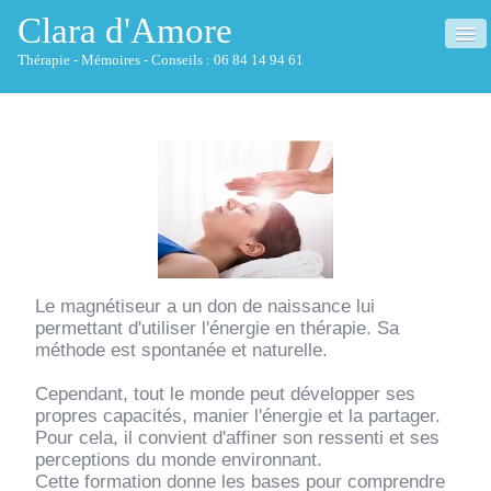
Clara d'Amore
Thérapie - Mémoires - Conseils : 06 84 14 94 61
ACCUEIL
QUI SUIS-JE ?
THÉRAPIE
▼
MÉMOIRES
▼
Le magnétiseur a un don de naissance lui
NETTOYAGE HABITAT
permettant d'utiliser l'énergie en thérapie. Sa
méthode est spontanée et naturelle.
CONSEILS
▼
Cependant, tout le monde peut développer ses
propres capacités, manier l'énergie et la partager.
CONFÉRENCES
Pour cela, il convient d'affiner son ressenti et ses
perceptions du monde environnant.
FORMATIONS
Cette formation donne les bases pour comprendre