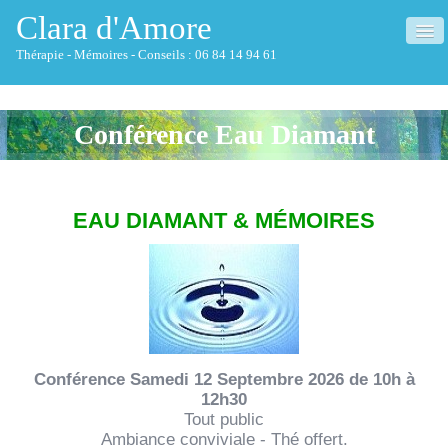
Clara d'Amore
Thérapie - Mémoires - Conseils : 06 84 14 94 61
ACCUEIL
Conférence Eau Diamant
QUI SUIS-JE ?
THÉRAPIE
▼
EAU DIAMANT & MÉMOIRES
MÉMOIRES
▼
NETTOYAGE HABITAT
CONSEILS
▼
Conférence Samedi 12 Septembre 2026 de 10h à
CONFÉRENCES
12h30
Tout public
FORMATIONS
Ambiance conviviale - Thé offert.